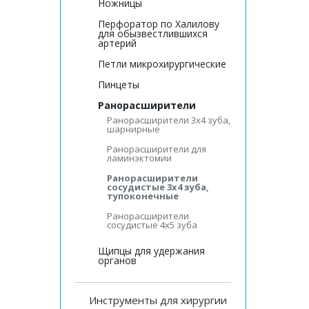
Ножницы
Перфоратор по Халилову
для обызвестлившихся
артерий
Петли микрохирургические
Пинцеты
Ранорасширители
Ранорасширители 3х4 зуба,
шарнирные
Ранорасширители для
ламинэктомии
Ранорасширители
сосудистые 3х4 зуба,
тупоконечные
Ранорасширители
сосудистые 4х5 зуба
Щипцы для удержания
органов
Инструменты для хирургии