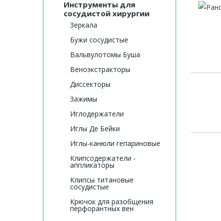
Инструменты для
сосудистой хирургии
Зеркала
Бужи сосудистые
Вальвулотомы Буша
Веноэкстракторы
Диссекторы
Зажимы
Иглодержатели
Иглы Де Бейки
Иглы-канюли гепариновые
Клипсодержатели -
аппликаторы
Клипсы титановые
сосудистые
Крючок для разобщения
перфорантных вен