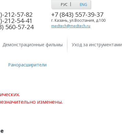
|
РУС
ENG
)-212-57-82
+7 (843) 557-39-37
)-212-54-41
г. Казань, ул.Восстания, д.100
3) 560-57-24
medtech@medtech.ru
Демонстрационные фильмы
Уход за инструментами
Ранорасширители
ических.
 незначительно изменены.
ые