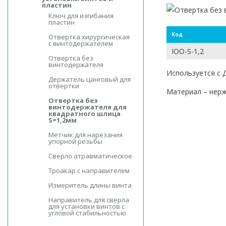
пластин
Ключ для изгибания
пластин
Код
Отвертка хирургическая
с винтодержателем
IOO-S-1,2
Отвертка без
винтодержателя
Используется с 
Держатель цанговый для
отвертки
Материал – нер
Отвертка без
винтодержателя для
квадратного шлица
S=1,2мм
Метчик для нарезания
упорной резьбы
Сверло атравматическое
Троакар с направителем
Измеритель длины винта
Направитель для сверла
для установки винтов с
угловой стабильностью