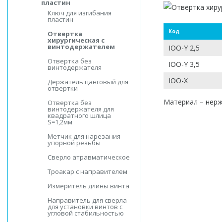
пластин
Ключ для изгибания
пластин
Код
Отвертка
хирургическая с
винтодержателем
IOO-Y 2,5
Отвертка без
IOO-Y 3,5
винтодержателя
IOO-X
Держатель цанговый для
отвертки
Материал – нер
Отвертка без
винтодержателя для
квадратного шлица
S=1,2мм
Метчик для нарезания
упорной резьбы
Сверло атравматическое
Троакар с направителем
Измеритель длины винта
Направитель для сверла
для установки винтов с
угловой стабильностью