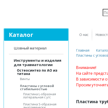
Каталог
О нас
Новост
Шовный материал
Главная
Катало
Пластины с углово
Инструменты и изделия
для травматологии
Внимание!
Остеосинтез по АО из
На сайте предст
титана
В зависимости о
Винты
Просим уточнят
Пластины с угловой
стабильностью
Пластина L-образная
латеральная с у/с
Пластина труб
Пластина S-образная
анатомически