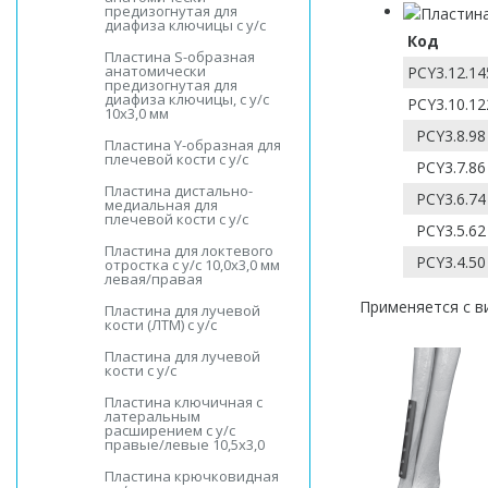
предизогнутая для
диафиза ключицы с у/с
Код
Пластина S-образная
анатомически
PCY3.12.14
предизогнутая для
диафиза ключицы, с у/с
PCY3.10.12
10х3,0 мм
PCY3.8.98
Пластина Y-образная для
плечевой кости с у/с
PCY3.7.86
Пластина дистально-
PCY3.6.74
медиальная для
плечевой кости с у/с
PCY3.5.62
Пластина для локтевого
PCY3.4.50
отростка с у/с 10,0х3,0 мм
левая/правая
Применяется с в
Пластина для лучевой
кости (ЛТМ) с у/с
Пластина для лучевой
кости с у/с
Пластина ключичная с
латеральным
расширением с у/с
правые/левые 10,5х3,0
Пластина крючковидная