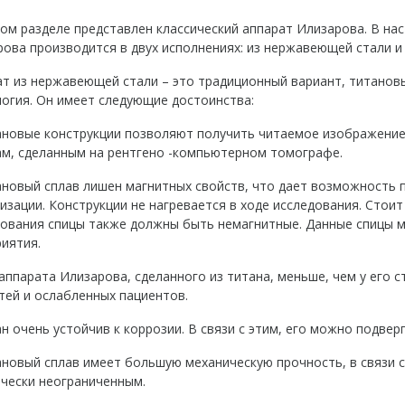
ом разделе представлен классический аппарат Илизарова. В на
ова производится в двух исполнениях: из нержавеющей стали и
т из нержавеющей стали – это традиционный вариант, титанов
огия. Он имеет следующие достоинства:
ановые конструкции позволяют получить читаемое изображение 
ам, сделанным на рентгено -компьютерном томографе.
тановый сплав лишен магнитных свойств, что дает возможность
изации. Конструкции не нагревается в ходе исследования. Стои
дования спицы также должны быть немагнитные. Данные спицы м
иятия.
 аппарата Илизарова, сделанного из титана, меньше, чем у его 
тей и ослабленных пациентов.
ан очень устойчив к коррозии. В связи с этим, его можно подве
ановый сплав имеет большую механическую прочность, в связи 
чески неограниченным.