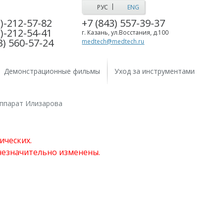
|
РУС
ENG
)-212-57-82
+7 (843) 557-39-37
)-212-54-41
г. Казань, ул.Восстания, д.100
3) 560-57-24
medtech@medtech.ru
Демонстрационные фильмы
Уход за инструментами
ппарат Илизарова
ических.
 незначительно изменены.