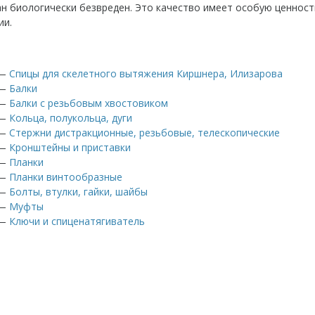
ан биологически безвреден. Это качество имеет особую ценнос
ии.
—
Спицы для cкелетного вытяжения Киршнера, Илизарова
—
Балки
—
Балки с резьбовым хвостовиком
—
Кольца, полукольца, дуги
—
Стержни дистракционные, резьбовые, телескопические
—
Кронштейны и приставки
—
Планки
—
Планки винтообразные
—
Болты, втулки, гайки, шайбы
—
Муфты
—
Ключи и спиценатягиватель