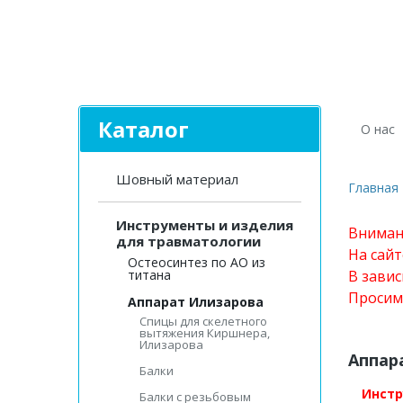
Каталог
О нас
Шовный материал
Главная
Инструменты и изделия
Вниман
для травматологии
На сай
Остеосинтез по АО из
титана
В завис
Просим
Аппарат Илизарова
Спицы для cкелетного
вытяжения Киршнера,
Илизарова
Аппар
Балки
Инстр
Балки с резьбовым