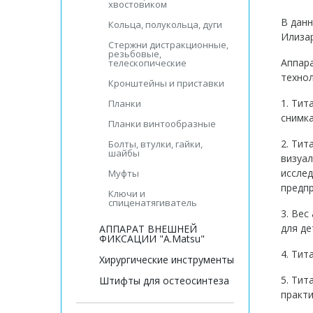
хвостовиком
В данн
Кольца, полукольца, дуги
Илизар
Стержни дистракционные,
резьбовые,
Аппара
телескопические
технол
Кронштейны и приставки
1. Тит
Планки
снимк
Планки винтообразные
2. Ти
Болты, втулки, гайки,
шайбы
визуал
иссле
Муфты
предпр
Ключи и
спиценатягиватель
3. Вес
для де
АППАРАТ ВНЕШНЕЙ
ФИКСАЦИИ "A.Matsu"
4. Тит
Хирургические инструменты
5. Тит
Штифты для остеосинтеза
практи