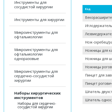
Инструменты для
сосудистой хирургии
Код
Векорасширите
Инструменты для хирургии
Иглодержатель
Микроинструменты для
Лезвиедержате
офтальмологии
Нож-скребец/р
Микроинструменты для
Ножницы для к
офтальмологии
одноразовые
Ножницы для ш
Ножницы рогов
Микроинструменты для
Пинцет для за
сердечно-сосудистой
хирургии
Пинцет рогови
Шпатель двухс
Наборы хирургических
инструментов
Шпатель однос
Наборы для сердечно-
сосудистой хирургии