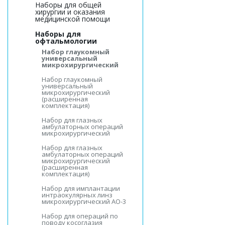
Наборы для общей
хирургии и оказания
медицинской помощи
Наборы для
офтальмологии
Набор глаукомный
универсальный
микрохирургический
Набор глаукомный
универсальный
микрохирургический
(расширенная
комплектация)
Набор для глазных
амбулаторных операций
микрохирургический
Набор для глазных
амбулаторных операций
микрохирургический
(расширенная
комплектация)
Набор для имплантации
интраокулярных линз
микрохирургический АО-3
Набор для операций по
поводу косоглазия