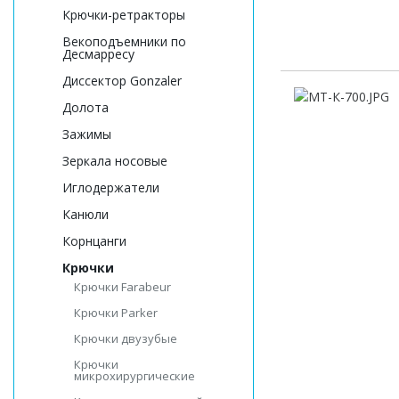
Крючки-ретракторы
Векоподъемники по
Десмарресу
Диссектор Gonzaler
Долота
Зажимы
Зеркала носовые
Иглодержатели
Канюли
Корнцанги
Крючки
Крючки Farabeur
Крючки Parker
Крючки двузубые
Крючки
микрохирургические