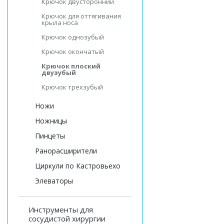
Крючок двусторонний
Крючок для оттягивания
крыла носа
Крючок однозубый
Крючок окончатый
Крючок плоский
двузубый
Крючок трехзубый
Ножи
Ножницы
Пинцеты
Ранорасширители
Циркули по Кастровьехо
Элеваторы
Инструменты для
сосудистой хирургии