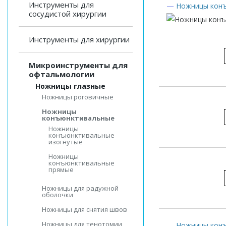
Инструменты для
—
Ножницы конъ
сосудистой хирургии
Инструменты для хирургии
Микроинструменты для
офтальмологии
Ножницы глазные
Ножницы роговичные
Ножницы
конъюнктивальные
Ножницы
конъюнктивальные
изогнутые
Ножницы
конъюнктивальные
прямые
Ножницы для радужной
оболочки
Ножницы для снятия швов
Ножницы для тенотомии
—
Ножницы кон