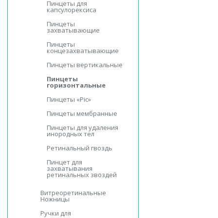
Пинцеты для
капсулорексиса
Пинцеты
захватывающие
Пинцеты
концезахватывающие
Пинцеты вертикальные
Пинцеты
горизонтальные
Пинцеты «Pic»
Пинцеты мембранные
Пинцеты для удаления
инородных тел
Ретинальный гвоздь
Пинцет для
захватывания
ретинальных звоздей
Витреоретинальные
Ножницы
Ручки для