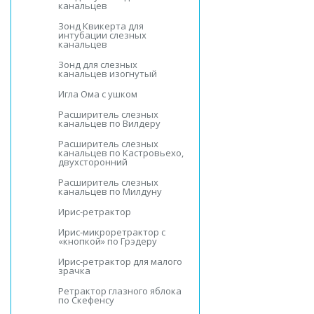
канальцев
Зонд Квикерта для
интубации слезных
канальцев
Зонд для слезных
канальцев изогнутый
Игла Ома с ушком
Расширитель слезных
канальцев по Вилдеру
Расширитель слезных
канальцев по Кастровьехо,
двухсторонний
Расширитель слезных
канальцев по Милдуну
Ирис-ретрактор
Ирис-микроретрактор с
«кнопкой» по Грэдеру
Ирис-ретрактор для малого
зрачка
Ретрактор глазного яблока
по Скефенсу