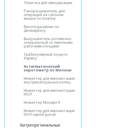
Ложечка для эвисцерации
Ранорасширитель для
операций на слезном
мешке по Кнаппу
Векоподъемник по
Десмарресу
Выкусыватель роговично-
склеральный со сменными
рабочими концами
Трабекулярный зонд по
Хармсу
Астигматический
кератометр по Мелони
Инжектор для имплантации
внутрикапсульных колец
Инжектор для имплантации
ИОЛ
Инжектор Монарх-II
Инжектор для имплантации
ИОЛ одной рукой
Витреоретинальные