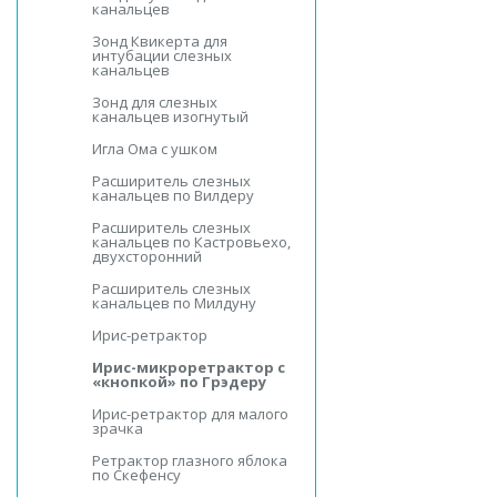
канальцев
Зонд Квикерта для
интубации слезных
канальцев
Зонд для слезных
канальцев изогнутый
Игла Ома с ушком
Расширитель слезных
канальцев по Вилдеру
Расширитель слезных
канальцев по Кастровьехо,
двухсторонний
Расширитель слезных
канальцев по Милдуну
Ирис-ретрактор
Ирис-микроретрактор с
«кнопкой» по Грэдеру
Ирис-ретрактор для малого
зрачка
Ретрактор глазного яблока
по Скефенсу