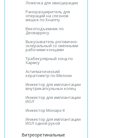
Ложечка для эвисцерации
Ранорасширитель для
операций на слезном
мешке по Кнаппу
Векоподъемник по
Десмарресу
Выкусыватель роговично-
склеральный со сменными
рабочими концами
Трабекулярный зонд по
Хармсу
Астигматический
кератометр по Мелони
Инжектор для имплантации
внутрикапсульных колец
Инжектор для имплантации
ИОЛ
Инжектор Монарх-II
Инжектор для имплантации
ИОЛ одной рукой
Витреоретинальные