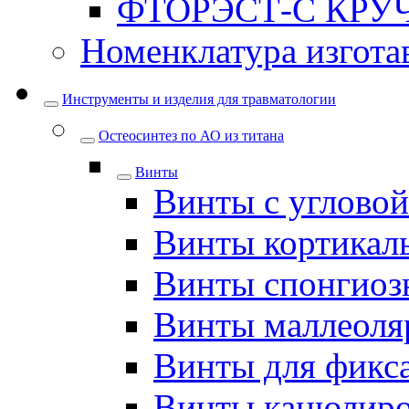
ФТОРЭСТ-С КРУ
Номенклатура изгота
Инструменты и изделия для травматологии
Остеосинтез по АО из титана
Винты
Винты с углово
Винты кортикал
Винты спонгиоз
Винты маллеоля
Винты для фикс
Винты канюлир