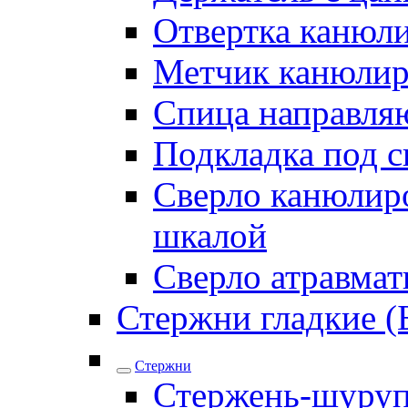
Отвертка канюл
Метчик канюли
Спица направля
Подкладка под 
Сверло канюлиро
шкалой
Сверло атравма
Стержни гладкие (
Стержни
Стержень-шуру