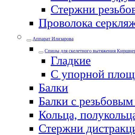
Стержни резьбо
Проволока серкля
Аппарат Илизарова
Спицы для cкелетного вытяжения Киршнер
Гладкие
С упорной площ
Балки
Балки с резьбовым
Кольца, полукольца
Стержни дистракци