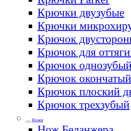
Крючки двузубые
Крючки микрохиру
Крючок двусторон
Крючок для оттяги
Крючок однозубы
Крючок окончаты
Крючок плоский д
Крючок трехзубый
Ножи
Нож Беланжера