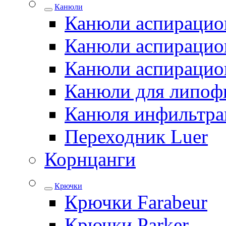
Канюли
Канюли аспирацио
Канюли аспирацио
Канюли аспирацио
Канюли для липоф
Канюля инфильтра
Переходник Luer
Корнцанги
Крючки
Крючки Farabeur
Крючки Parker