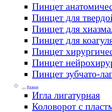
Пинцет анатомичес
Пинцет для твердо
Пинцет для хиазма
Пинцет для коагул
Пинцет хирургиче
Пинцет нейрохиру
Пинцет зубчато-ла
Разное
Игла лигатурная
Коловорот с пласт