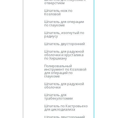
отверстием
Шпатель-нож по
Козловой
Шпатель для операции
по глаукоме
Шпатель, изогнутый по
радиусу
Шпатель двусторонний
Шпатель для радужной
оболочки и хрусталика
по Хиршману
Полировальный
инструмент по Козловой
для операций по
глаукоме
Шпатель для радужной
оболочки
Шпатель для
трабекулотомии
Шпатель по Кастровьехо
для циклодиализа
Шпатель двусторонний