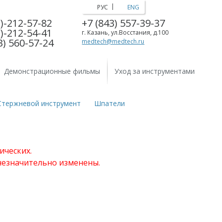
|
РУС
ENG
)-212-57-82
+7 (843) 557-39-37
)-212-54-41
г. Казань, ул.Восстания, д.100
3) 560-57-24
medtech@medtech.ru
Демонстрационные фильмы
Уход за инструментами
Стержневой инструмент
Шпатели
ических.
 незначительно изменены.