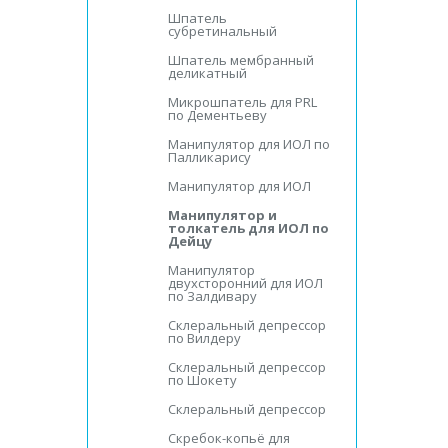
Шпатель
субретинальный
Шпатель мембранный
деликатный
Микрошпатель для PRL
по Дементьеву
Манипулятор для ИOЛ по
Палликарису
Манипулятор для ИOЛ
Манипулятор и
толкатель для ИOЛ по
Дейцу
Манипулятор
двухсторонний для ИOЛ
по Залдивару
Склеральный депрессор
по Вилдеру
Склеральный депрессор
по Шокету
Склеральный депрессор
Скребок-копьё для