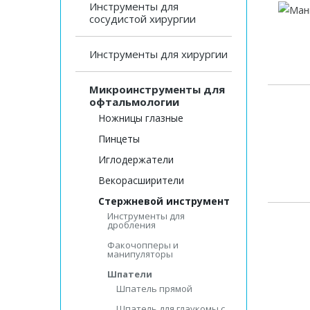
Инструменты для
сосудистой хирургии
Инструменты для хирургии
Микроинструменты для
офтальмологии
Ножницы глазные
Пинцеты
Иглодержатели
Векорасширители
Стержневой инструмент
Инструменты для
дробления
Факочопперы и
манипуляторы
Шпатели
Шпатель прямой
Шпатель для глаукомы с