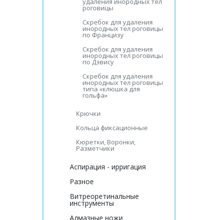
удаления инородных тел
роговицы
Скребок для удаления
инородных тел роговицы
по Францизу
Скребок для удаления
инородных тел роговицы
по Дэвису
Скребок для удаления
инородных тел роговицы
типа «клюшка для
гольфа»
Крючки
Кольца фиксационные
Кюретки, Воронки,
Разметчики
Аспирация - ирригация
Разное
Витреоретинальные
инструменты
Алмазные ножи