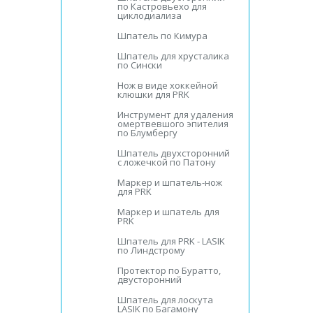
по Кастровьехо для
циклодиализа
Шпатель по Кимура
Шпатель для хрусталика
по Сински
Нож в виде хоккейной
клюшки для PRK
Инструмент для удаления
омертвевшого эпителия
по Блумбергу
Шпатель двухсторонний
с ложечкой по Патону
Маркер и шпатель-нож
для PRK
Маркер и шпатель для
PRK
Шпатель для PRK - LASIK
по Линдстрому
Протектор по Буратто,
двусторонний
Шпатель для лоскута
LASIK по Багамону