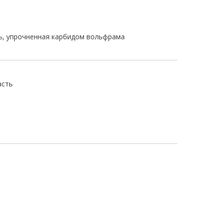
ь, упрочненная карбидом вольфрама
асть