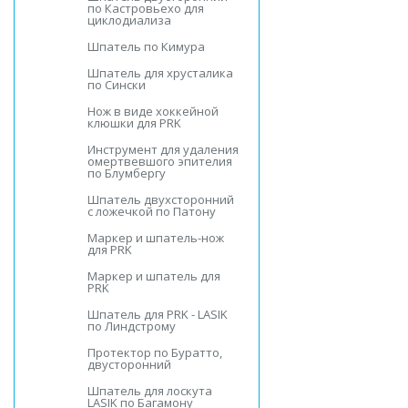
по Кастровьехо для
циклодиализа
Шпатель по Кимура
Шпатель для хрусталика
по Сински
Нож в виде хоккейной
клюшки для PRK
Инструмент для удаления
омертвевшого эпителия
по Блумбергу
Шпатель двухсторонний
с ложечкой по Патону
Маркер и шпатель-нож
для PRK
Маркер и шпатель для
PRK
Шпатель для PRK - LASIK
по Линдстрому
Протектор по Буратто,
двусторонний
Шпатель для лоскута
LASIK по Багамону