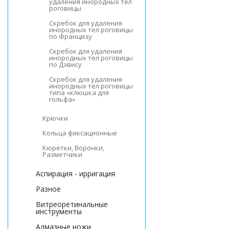
удаления инородных тел
роговицы
Скребок для удаления
инородных тел роговицы
по Францизу
Скребок для удаления
инородных тел роговицы
по Дэвису
Скребок для удаления
инородных тел роговицы
типа «клюшка для
гольфа»
Крючки
Кольца фиксационные
Кюретки, Воронки,
Разметчики
Аспирация - ирригация
Разное
Витреоретинальные
инструменты
Алмазные ножи