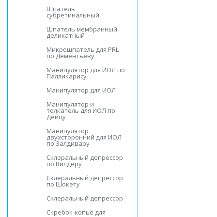
Шпатель
субретинальный
Шпатель мембранный
деликатный
Микрошпатель для PRL
по Дементьеву
Манипулятор для ИOЛ по
Палликарису
Манипулятор для ИOЛ
Манипулятор и
толкатель для ИOЛ по
Дейцу
Манипулятор
двухсторонний для ИOЛ
по Залдивару
Склеральный депрессор
по Вилдеру
Склеральный депрессор
по Шокету
Склеральный депрессор
Скребок-копьё для