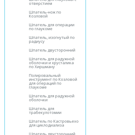
отверстием
Шпатель-нож по
Козловой
Шпатель для операции
по глаукоме
Шпатель, изогнутый по
радиусу
Шпатель двусторонний
Шпатель для радужной
оболочки и хрусталика
по Хиршману
Полировальный
инструмент по Козловой
для операций по
глаукоме
Шпатель для радужной
оболочки
Шпатель для
трабекулотомии
Шпатель по Кастровьехо
для циклодиализа
Шпатель двусторонний