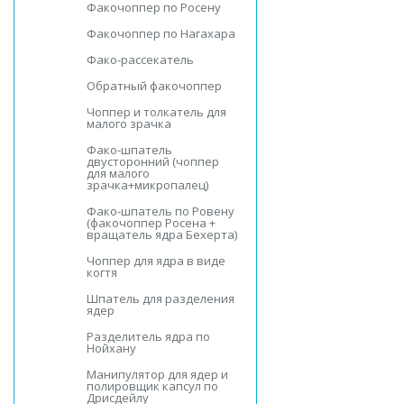
Факочоппер по Росену
Факочоппер по Нагахара
Фако-рассекатель
Обратный факочоппер
Чоппер и толкатель для
малого зрачка
Фако-шпатель
двусторонний (чоппер
для малого
зрачка+микропалец)
Фако-шпатель по Ровену
(факочоппер Росена +
вращатель ядра Бехерта)
Чоппер для ядра в виде
когтя
Шпатель для разделения
ядер
Разделитель ядра по
Нойхану
Манипулятор для ядер и
полировщик капсул по
Дрисдейлу