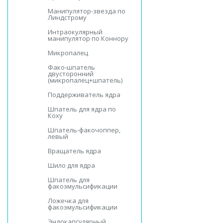
Манипулятор-звезда по
Линдстрому
Интраокулярный
манипулятор по Коннору
Микропалец
Фако-шпатель
двусторонний
(микропалец+шпатель)
Поддерживатель ядра
Шпатель для ядра по
Коху
Шпатель-факочоппер,
левый
Вращатель ядра
Шило для ядра
Шпатель для
факоэмульсификации
Ложечка для
факоэмульсификации
Эндокапсулярный