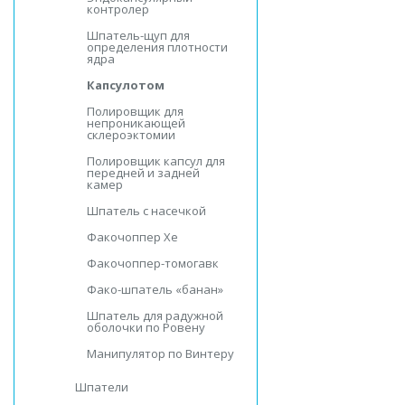
контролер
Шпатель-щуп для
определения плотности
ядра
Капсулотом
Полировщик для
непроникающей
склероэктомии
Полировщик капсул для
передней и задней
камер
Шпатель с насечкой
Факочоппер Хе
Факочоппер-томогавк
Фако-шпатель «банан»
Шпатель для радужной
оболочки по Ровену
Манипулятор по Винтеру
Шпатели