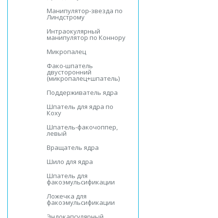
Манипулятор-звезда по
Линдстрому
Интраокулярный
манипулятор по Коннору
Микропалец
Фако-шпатель
двусторонний
(микропалец+шпатель)
Поддерживатель ядра
Шпатель для ядра по
Коху
Шпатель-факочоппер,
левый
Вращатель ядра
Шило для ядра
Шпатель для
факоэмульсификации
Ложечка для
факоэмульсификации
Эндокапсулярный