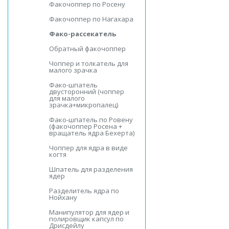
Факочоппер по Росену
Факочоппер по Нагахара
Фако-рассекатель
Обратный факочоппер
Чоппер и толкатель для
малого зрачка
Фако-шпатель
двусторонний (чоппер
для малого
зрачка+микропалец)
Фако-шпатель по Ровену
(факочоппер Росена +
вращатель ядра Бехерта)
Чоппер для ядра в виде
когтя
Шпатель для разделения
ядер
Разделитель ядра по
Нойхану
Манипулятор для ядер и
полировщик капсул по
Дрисдейлу