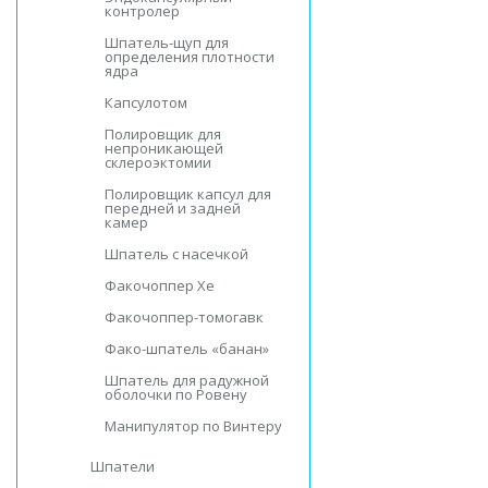
контролер
Шпатель-щуп для
определения плотности
ядра
Капсулотом
Полировщик для
непроникающей
склероэктомии
Полировщик капсул для
передней и задней
камер
Шпатель с насечкой
Факочоппер Хе
Факочоппер-томогавк
Фако-шпатель «банан»
Шпатель для радужной
оболочки по Ровену
Манипулятор по Винтеру
Шпатели