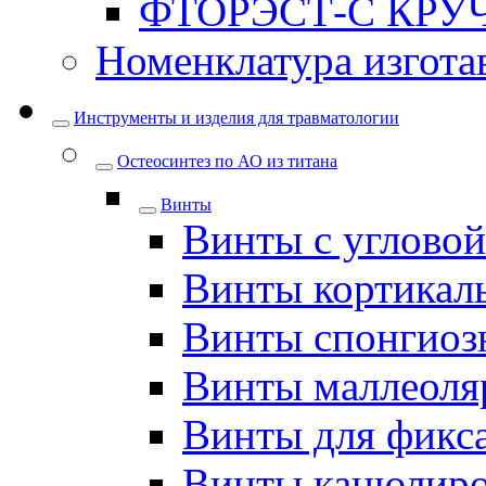
ФТОРЭСТ-С КРУ
Номенклатура изгота
Инструменты и изделия для травматологии
Остеосинтез по АО из титана
Винты
Винты с углово
Винты кортикал
Винты спонгиоз
Винты маллеоля
Винты для фикс
Винты канюлир