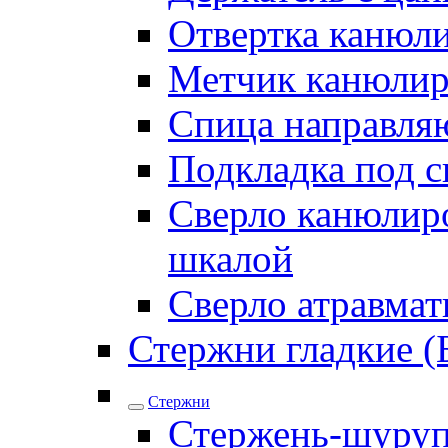
Отвертка канюл
Метчик канюли
Спица направля
Подкладка под 
Сверло канюлиро
шкалой
Сверло атравма
Стержни гладкие (
Стержни
Стержень-шуру