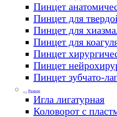
Пинцет анатомичес
Пинцет для твердо
Пинцет для хиазма
Пинцет для коагул
Пинцет хирургиче
Пинцет нейрохиру
Пинцет зубчато-ла
Разное
Игла лигатурная
Коловорот с пласт