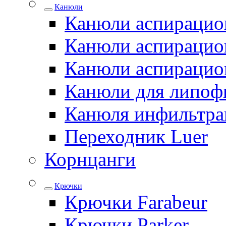
Канюли
Канюли аспирацио
Канюли аспирацио
Канюли аспирацио
Канюли для липоф
Канюля инфильтра
Переходник Luer
Корнцанги
Крючки
Крючки Farabeur
Крючки Parker