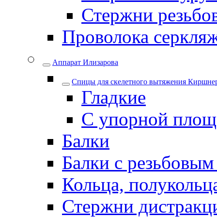
Стержни резьбо
Проволока серкля
Аппарат Илизарова
Спицы для cкелетного вытяжения Киршнер
Гладкие
С упорной площ
Балки
Балки с резьбовым
Кольца, полукольца
Стержни дистракци