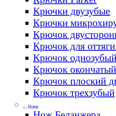
Крючки двузубые
Крючки микрохиру
Крючок двусторон
Крючок для оттяги
Крючок однозубы
Крючок окончаты
Крючок плоский д
Крючок трехзубый
Ножи
Нож Беланжера