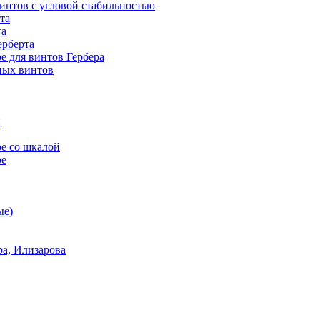
винтов с угловой стабильностью
та
та
ерберта
е для винтов Гербера
ных винтов
й
е со шкалой
ое
ые)
а, Илизарова