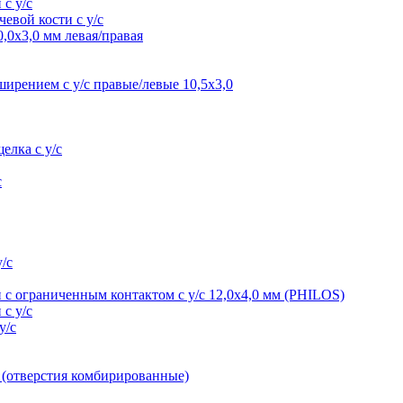
 с у/с
евой кости с у/с
0,0х3,0 мм левая/правая
ирением с у/с правые/левые 10,5х3,0
елка с у/с
с
/с
 с ограниченным контактом с у/с 12,0х4,0 мм (PHILOS)
 с у/с
у/с
мм (отверстия комбирированные)