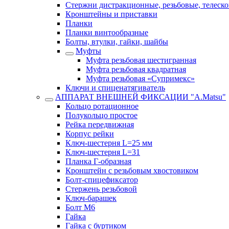
Стержни дистракционные, резьбовые, телеск
Кронштейны и приставки
Планки
Планки винтообразные
Болты, втулки, гайки, шайбы
Муфты
Муфта резьбовая шестигранная
Муфта резьбовая квадратная
Муфта резьбовая «Супримекс»
Ключи и спиценатягиватель
АППАРАТ ВНЕШНЕЙ ФИКСАЦИИ "A.Matsu"
Кольцо ротационное
Полукольцо простое
Рейка передвижная
Корпус рейки
Ключ-шестерня L=25 мм
Ключ-шестерня L=31
Планка Г-образная
Кронштейн с резьбовым хвостовиком
Болт-спицефиксатор
Стержень резьбовой
Ключ-барашек
Болт М6
Гайка
Гайка с буртиком