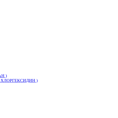
Н )
ХЛОРГЕКСИДИН )