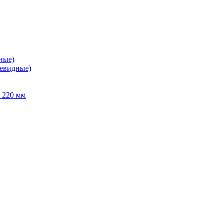
ные)
левидные)
 220 мм