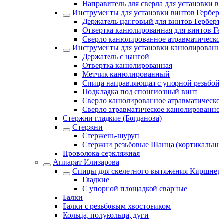
Направитель для сверла для установки 
Инструменты для установки винтов Гербер
Держатель цанговый для винтов Гербер
Отвертка канюлированная для винтов Г
Сверло канюлированное атравматическо
Инструменты для установки канюлирован
Держатель с цангой
Отвертка канюлированная
Метчик канюлированный
Спица направляющая с упорной резьбо
Подкладка под спонгиозный винт
Сверло канюлированное атравматическо
Сверло атравматическое канюлированн
Стержни гладкие (Богданова)
Стержни
Стержень-шуруп
Стержни резьбовые Шанца (кортикальн
Проволока серкляжная
Аппарат Илизарова
Спицы для cкелетного вытяжения Киршнер
Гладкие
С упорной площадкой сварные
Балки
Балки с резьбовым хвостовиком
Кольца, полукольца, дуги