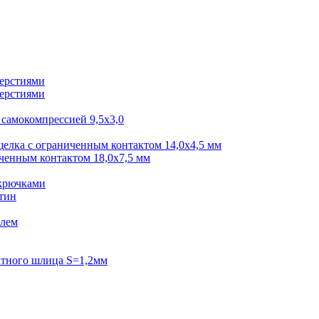
верстиями
верстиями
самокомпрессией 9,5x3,0
щелка с ограниченным контактом 14,0x4,5 мм
ченным контактом 18,0x7,5 мм
 крючками
тин
елем
атного шлица S=1,2мм