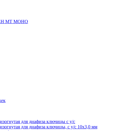
Н МТ МОНО
жек
изогнутая для диафиза ключицы с у/с
изогнутая для диафиза ключицы, с у/с 10х3,0 мм