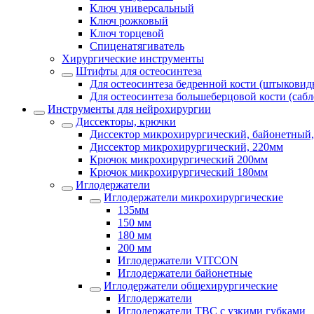
Ключ универсальный
Ключ рожковый
Ключ торцевой
Спиценатягиватель
Хирургические инструменты
Штифты для остеосинтеза
Для остеосинтеза бедренной кости (штыковид
Для остеосинтеза большеберцовой кости (саб
Инструменты для нейрохирургии
Диссекторы, крючки
Диссектор микрохирургический, байонетный,
Диссектор микрохирургический, 220мм
Крючок микрохирургический 200мм
Крючок микрохирургический 180мм
Иглодержатели
Иглодержатели микрохирургические
135мм
150 мм
180 мм
200 мм
Иглодержатели VITCON
Иглодержатели байонетные
Иглодержатели общехирургические
Иглодержатели
Иглодержатели ТВС с узкими губками