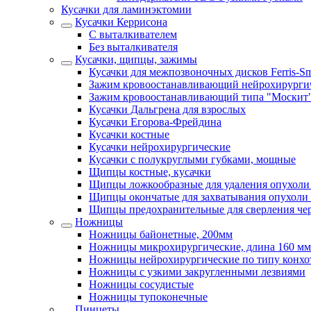
Кусачки для ламинэктомии
Кусачки Керрисона
С выталкивателем
Без выталкивателя
Кусачки, щипцы, зажимы
Кусачки для межпозвоночных дисков Ferris-Sm
Зажим кровоостанавливающий нейрохирурги
Зажим кровоостанавливающий типа "Москит
Кусачки Дальгрена для взрослых
Кусачки Егорова-Фрейдина
Кусачки костные
Кусачки нейрохирургические
Кусачки с полукруглыми губками, мощные
Щипцы костные, кусачки
Щипцы ложкообразные для удаления опухоли
Щипцы окончатые для захватывания опухоли 
Щипцы предохранительные для сверления че
Ножницы
Ножницы байонетные, 200мм
Ножницы микрохирургические, длина 160 мм
Ножницы нейрохирургические по типу конхо
Ножницы с узкими закругленными лезвиями
Ножницы сосудистые
Ножницы тупоконечные
Пинцеты