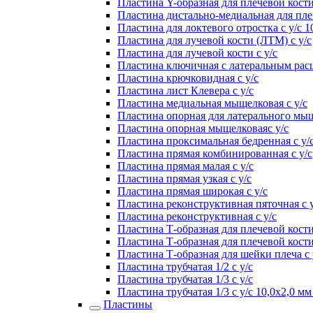
Пластина Y-образная для плечевой кости
Пластина дистально-медиальная для плеч
Пластина для локтевого отростка с у/с 1
Пластина для лучевой кости (ЛТМ) с у/с
Пластина для лучевой кости с у/с
Пластина ключичная с латеральным расш
Пластина крючковидная с у/с
Пластина лист Клевера с у/с
Пластина медиальная мыщелковая с у/с
Пластина опорная для латерального мыщ
Пластина опорная мыщелковаяс у/с
Пластина проксимальная бедренная с у/
Пластина прямая комбинированная с у/с
Пластина прямая малая с у/с
Пластина прямая узкая с у/с
Пластина прямая широкая с у/с
Пластина реконструктивная пяточная с у
Пластина реконструктивная с у/с
Пластина Т-образная для плечевой кости
Пластина Т-образная для плечевой кости
Пластина Т-образная для шейки плеча с 
Пластина трубчатая 1/2 с у/с
Пластина трубчатая 1/3 с у/с
Пластина трубчатая 1/3 с у/с 10,0х2,0 
Пластины