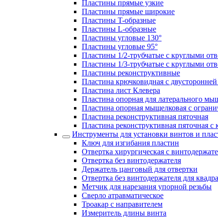
Пластины прямые узкие
Пластины прямые широкие
Пластины T-образные
Пластины L-образные
Пластины угловые 130°
Пластины угловые 95°
Пластины 1/2-трубчатые с круглыми от
Пластины 1/3-трубчатые с круглыми от
Пластины реконструктивные
Пластина крючковидная с двусторонней 
Пластина лист Клевера
Пластина опорная для латерального мы
Пластина опорная мыщелковая с ограни
Пластина реконструктивная пяточная
Пластина реконструктивная пяточная с
Инструменты для установки винтов и плас
Ключ для изгибания пластин
Отвертка хирургическая с винтодержат
Отвертка без винтодержателя
Держатель цанговый для отвертки
Отвертка без винтодержателя для квадр
Метчик для нарезания упорной резьбы
Сверло атравматическое
Троакар с направителем
Измеритель длины винта