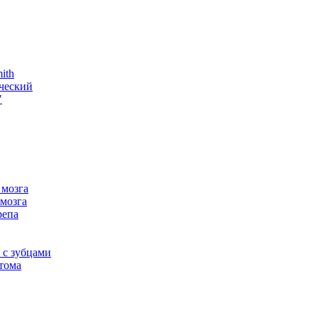
ith
ческий
"
 мозга
мозга
репа
 с зубцами
тома