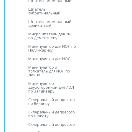
Шпатель мембранный
Шпатель
субретинальный
Шпатель мембранный
деликатный
Микрошпатель для PRL
по Дементьеву
Манипулятор для ИOЛ по
Палликарису
Манипулятор для ИOЛ
Манипулятор и
толкатель для ИOЛ по
Дейцу
Манипулятор
двухсторонний для ИOЛ
по Залдивару
Склеральный депрессор
по Вилдеру
Склеральный депрессор
по Шокету
Склеральный депрессор