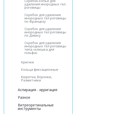
Скребок-копьё для
удаления инородных тел
роговицы
Скребок для удаления
инородных тел роговицы
по Францизу
Скребок для удаления
инородных тел роговицы
по Дэвису
Скребок для удаления
инородных тел роговицы
типа «клюшка для
гольфа»
Крючки
Кольца фиксационные
Кюретки, Воронки,
Разметчики
Аспирация - ирригация
Разное
Витреоретинальные
инструменты