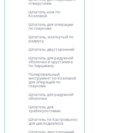
отверстием
Шпатель-нож по
Козловой
Шпатель для операции
по глаукоме
Шпатель, изогнутый по
радиусу
Шпатель двусторонний
Шпатель для радужной
оболочки и хрусталика
по Хиршману
Полировальный
инструмент по Козловой
для операций по
глаукоме
Шпатель для радужной
оболочки
Шпатель для
трабекулотомии
Шпатель по Кастровьехо
для циклодиализа
Шпатель двусторонний