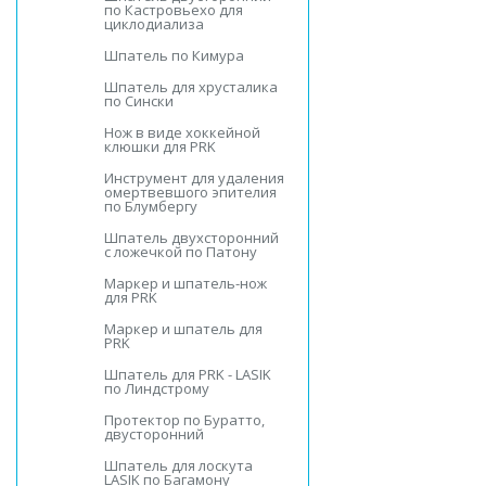
по Кастровьехо для
циклодиализа
Шпатель по Кимура
Шпатель для хрусталика
по Сински
Нож в виде хоккейной
клюшки для PRK
Инструмент для удаления
омертвевшого эпителия
по Блумбергу
Шпатель двухсторонний
с ложечкой по Патону
Маркер и шпатель-нож
для PRK
Маркер и шпатель для
PRK
Шпатель для PRK - LASIK
по Линдстрому
Протектор по Буратто,
двусторонний
Шпатель для лоскута
LASIK по Багамону