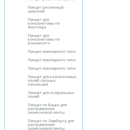
Пинцет ресничный
широкий
Пинцет для
конъюнктивы по
Фехтнеру
Пинцет для
конъюнктивы по
Боннаколто
Пинцет ювелирного типа
Пинцет ювелирного типа
Пинцет ювелирного типа
Пинцет для коллагеновых
пломб слезных
канальцев
Пинцет для склеральных
пломб
Пинцет по Вацке для
расправления
силиконовой ленты
Пинцет по Ламберту для
расправления
силиконовой ленты