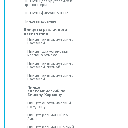
Пинцеты для хрусталика и
пречопперы
Пинцеты фиксационные
Пинцеты шовные
Пинцеты различного
назначения
Пинцет анатомический с
насечкой
Пинцет для установки
клапана Ахмеда
Пинцет анатомический с
насечкой, прямой
Пинцет анатомический с
насечкой
Пинцет
анатомический по
Бишопу-Хармону
Пинцет анатомический
по Адсону
Пинцет ресничный по
Зигле
Пинцет ресничный узкий