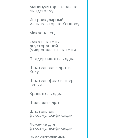
Манипулятор-звезда по
Линдстрому
Интраокулярный
манипулятор по Коннору
Микропалец
Фако-шпатель
двусторонний
(микропалец+шпатель)
Поддерживатель ядра
Шпатель для ядра по
Коху
Шпатель-факочоппер,
левый
Вращатель ядра
Шило для ядра
Шпатель для
факоэмульсификации
Ложечка для
факоэмульсификации
Эндокапсулярный