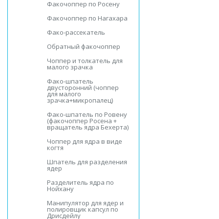
Факочоппер по Росену
Факочоппер по Нагахара
Фако-рассекатель
Обратный факочоппер
Чоппер и толкатель для
малого зрачка
Фако-шпатель
двусторонний (чоппер
для малого
зрачка+микропалец)
Фако-шпатель по Ровену
(факочоппер Росена +
вращатель ядра Бехерта)
Чоппер для ядра в виде
когтя
Шпатель для разделения
ядер
Разделитель ядра по
Нойхану
Манипулятор для ядер и
полировщик капсул по
Дрисдейлу