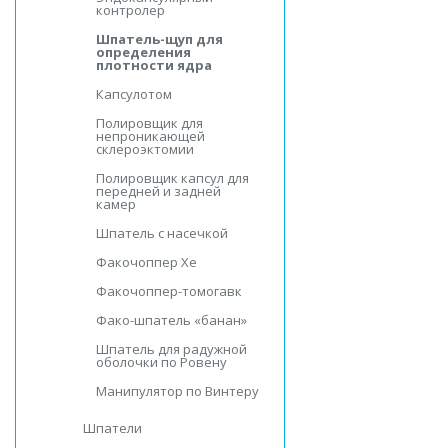
контролер
Шпатель-щуп для
определения
плотности ядра
Капсулотом
Полировщик для
непроникающей
склероэктомии
Полировщик капсул для
передней и задней
камер
Шпатель с насечкой
Факочоппер Хе
Факочоппер-томогавк
Фако-шпатель «банан»
Шпатель для радужной
оболочки по Ровену
Манипулятор по Винтеру
Шпатели