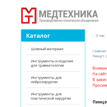
Каталог
О нас
Шовный материал
Главная
Пинцет с
Инструменты и изделия
для травматологии
Вниман
На сай
Инструменты для
В завис
нейрохирургии
Просим
Инструменты для
пластической хирургии
Пинце