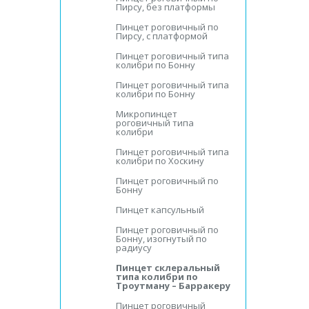
Пирсу, без платформы
Пинцет роговичный по
Пирсу, с платформой
Пинцет роговичный типа
колибри по Бонну
Пинцет роговичный типа
колибри по Бонну
Микропинцет
роговичный типа
колибри
Пинцет роговичный типа
колибри по Хоскину
Пинцет роговичный по
Бонну
Пинцет капсульный
Пинцет роговичный по
Бонну, изогнутый по
радиусу
Пинцет склеральный
типа колибри по
Троутману – Барракеру
Пинцет роговичный