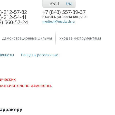
|
РУС
ENG
)-212-57-82
+7 (843) 557-39-37
)-212-54-41
г. Казань, ул.Восстания, д.100
3) 560-57-24
medtech@medtech.ru
Демонстрационные фильмы
Уход за инструментами
Пинцеты
Пинцеты роговичные
ических.
 незначительно изменены.
Барракеру