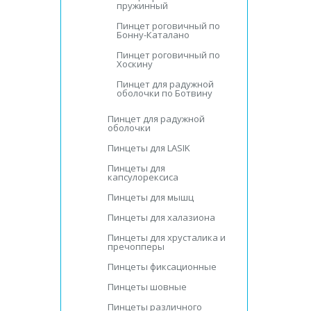
пружинный
Пинцет роговичный по
Бонну-Каталано
Пинцет роговичный по
Хоскину
Пинцет для радужной
оболочки по Ботвину
Пинцет для радужной
оболочки
Пинцеты для LASIK
Пинцеты для
капсулорексиса
Пинцеты для мышц
Пинцеты для халазиона
Пинцеты для хрусталика и
пречопперы
Пинцеты фиксационные
Пинцеты шовные
Пинцеты различного