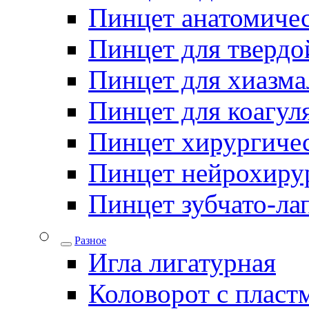
Пинцет анатомичес
Пинцет для твердо
Пинцет для хиазма
Пинцет для коагул
Пинцет хирургиче
Пинцет нейрохиру
Пинцет зубчато-ла
Разное
Игла лигатурная
Коловорот с пласт