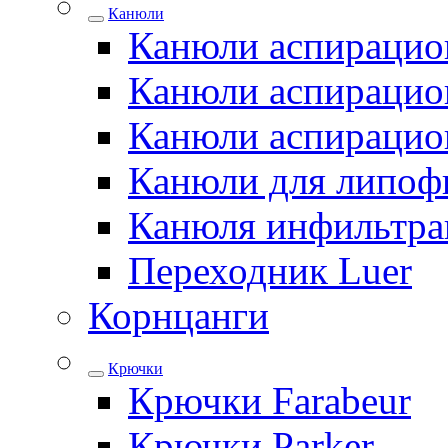
Канюли
Канюли аспирацио
Канюли аспирацио
Канюли аспирацио
Канюли для липоф
Канюля инфильтра
Переходник Luer
Корнцанги
Крючки
Крючки Farabeur
Крючки Parker