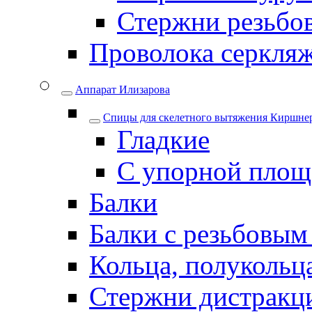
Стержни резьбо
Проволока серкля
Аппарат Илизарова
Спицы для cкелетного вытяжения Киршнер
Гладкие
С упорной площ
Балки
Балки с резьбовым
Кольца, полукольца
Стержни дистракци