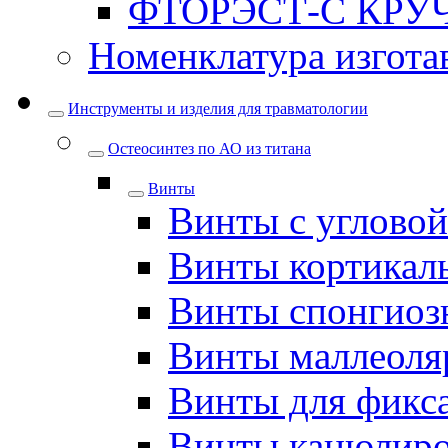
ФТОРЭСТ-С КРУ
Номенклатура изгота
Инструменты и изделия для травматологии
Остеосинтез по АО из титана
Винты
Винты с углово
Винты кортикал
Винты спонгиоз
Винты маллеоля
Винты для фикс
Винты канюлир