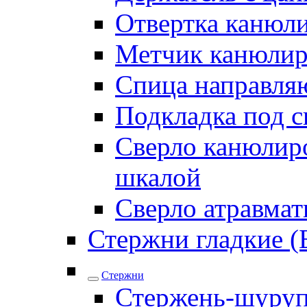
Отвертка канюл
Метчик канюли
Спица направля
Подкладка под 
Сверло канюлиро
шкалой
Сверло атравма
Стержни гладкие (
Стержни
Стержень-шуру