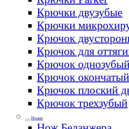
Крючки двузубые
Крючки микрохиру
Крючок двусторон
Крючок для оттяги
Крючок однозубы
Крючок окончаты
Крючок плоский д
Крючок трехзубый
Ножи
Нож Беланжера