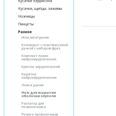
Кусачки Керрисона
Кусачки, щипцы, зажимы
Ножницы
Пинцеты
Разное
Игла лигатурная
Коловорот с пластмассовой
ручкой с набором фрез
Комплект ложек
нейрохирургических
Крючок хирургический
Кюретки
нейрохирургические
Ложка ушная
Нож для вскрытия
оболочки опухоли
Распатор для
позвоночника
Ручки к проволочным