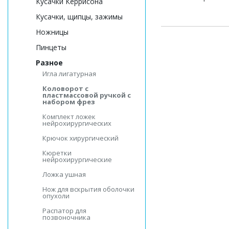
Кусачки Керрисона
Кусачки, щипцы, зажимы
Ножницы
Пинцеты
Разное
Игла лигатурная
Коловорот с
пластмассовой ручкой с
набором фрез
Комплект ложек
нейрохирургических
Крючок хирургический
Кюретки
нейрохирургические
Ложка ушная
Нож для вскрытия оболочки
опухоли
Распатор для
позвоночника