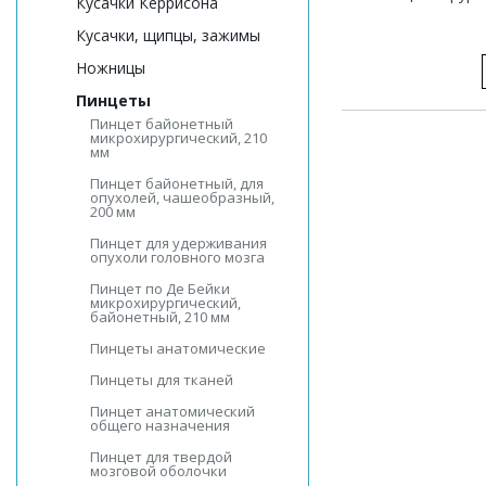
Кусачки Керрисона
Кусачки, щипцы, зажимы
Ножницы
Пинцеты
Пинцет байонетный
микрохирургический, 210
мм
Пинцет байонетный, для
опухолей, чашеобразный,
200 мм
Пинцет для удерживания
опухоли головного мозга
Пинцет по Де Бейки
микрохирургический,
байонетный, 210 мм
Пинцеты анатомические
Пинцеты для тканей
Пинцет анатомический
общего назначения
Пинцет для твердой
мозговой оболочки