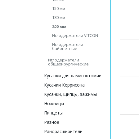
150 мм
180 мм
200 мм
Иглодержатели VITCON
Иглодержатели
байонетные
Иглодержатели
общехирургические
Кусачки для ламинэктомии
Кусачки Керрисона
Кусачки, щипцы, зажимы
Ножницы
Пинцеты
Разное
Ранорасширители