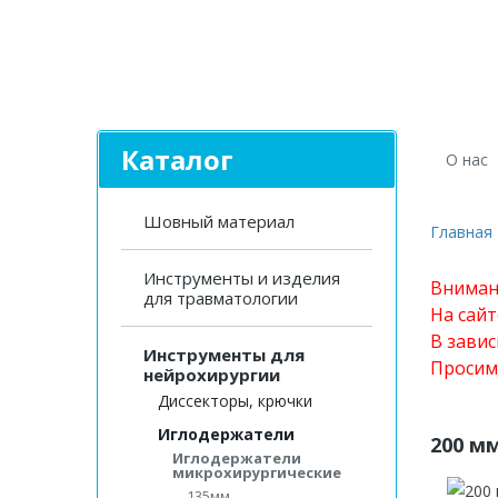
Каталог
О нас
Шовный материал
Главная
Инструменты и изделия
Вниман
для травматологии
На сай
В завис
Инструменты для
Просим
нейрохирургии
Диссекторы, крючки
Иглодержатели
200 м
Иглодержатели
микрохирургические
135мм