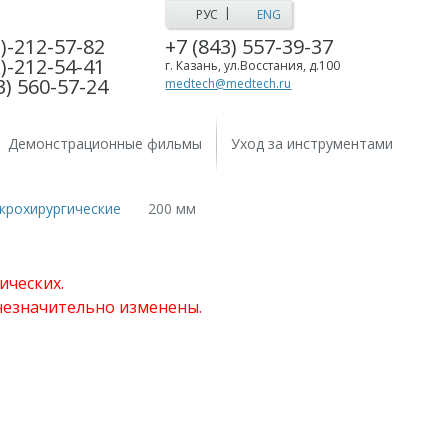
|
РУС
ENG
)-212-57-82
+7 (843) 557-39-37
)-212-54-41
г. Казань, ул.Восстания, д.100
3) 560-57-24
medtech@medtech.ru
Демонстрационные фильмы
Уход за инструментами
крохирургические
200 мм
ических.
 незначительно изменены.