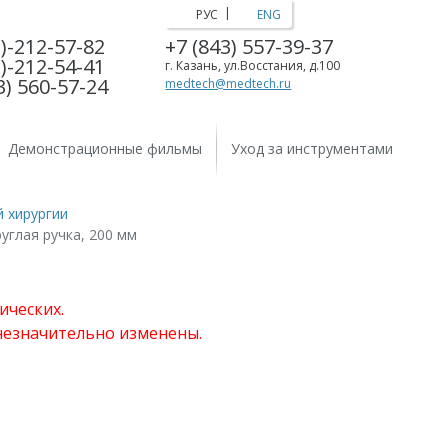
|
РУС
ENG
)-212-57-82
+7 (843) 557-39-37
)-212-54-41
г. Казань, ул.Восстания, д.100
3) 560-57-24
medtech@medtech.ru
Демонстрационные фильмы
Уход за инструментами
 хирургии
руглая ручка, 200 мм
ических.
 незначительно изменены.