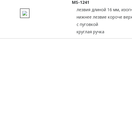
MS-1241
лезвия длиной 16 мм, изог
нижнее лезвие короче верх
с пуговкой
круглая ручка